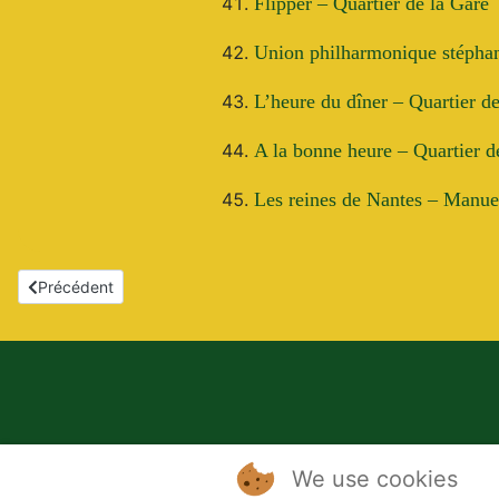
Flipper – Quartier de la Gare
Union philharmonique stépha
L’heure du dîner – Quartier de
A la bonne heure – Quartier de
Les reines de Nantes – Manue
Article précédent : 1986 - 22e Fête des jonquilles - 23 mars 198
Précédent
We use cookies
Politique de confidentialité