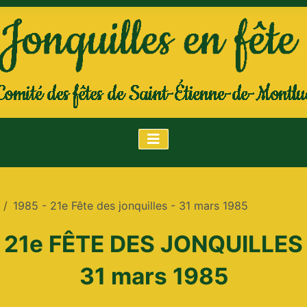
1985 - 21e Fête des jonquilles - 31 mars 1985
21e
FÊTE DES JONQUILLES
31 mars 1985