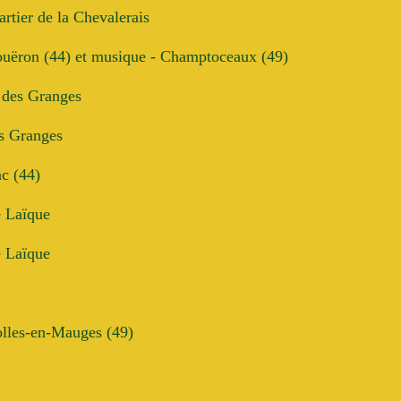
rtier de la Chevalerais
ouëron (44) et musique - Champtoceaux (49)
 des Granges
es Granges
c (44)
e Laïque
e Laïque
olles-en-Mauges (49)