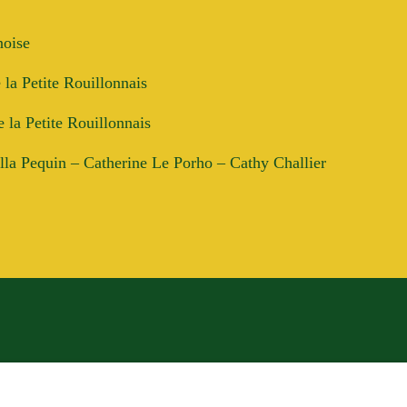
noise
 la Petite Rouillonnais
 la Petite Rouillonnais
lla Pequin – Catherine Le Porho – Cathy Challier
6